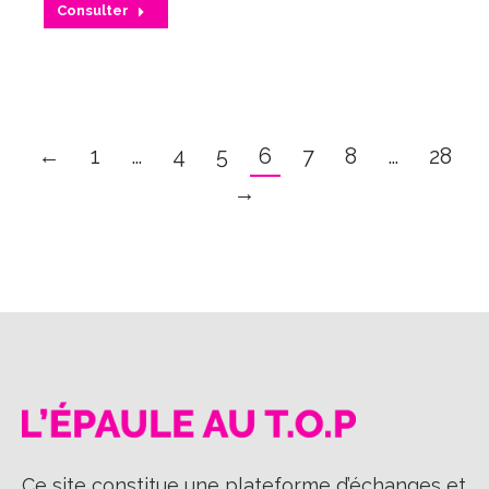
Consulter
←
1
…
4
5
6
7
8
…
28
→
Ce site constitue une plateforme d’échanges et