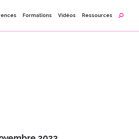
:
rences
Formations
Vidéos
Ressources
Reche
:
 Novembre 2023