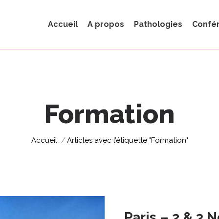
Accueil
A propos
Pathologies
Confé
Formation
Vous êtes ici :
Accueil
Articles avec l’étiquette "Formation"
Paris – 2 & 3