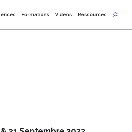
:
rences
Formations
Vidéos
Ressources
Reche
:
0 & 21 Septembre 2022