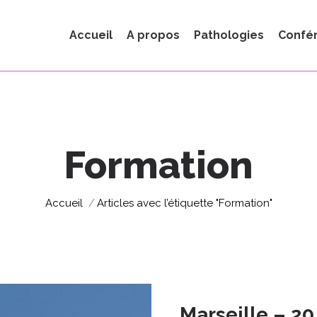
Accueil
A propos
Pathologies
Confé
Formation
Vous êtes ici :
Accueil
Articles avec l’étiquette "Formation"
Marseille – 2